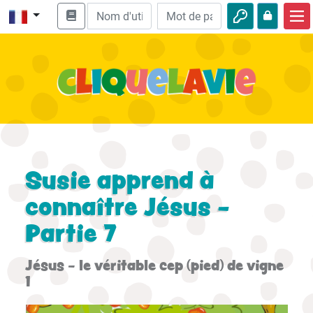
Accueil
Enseignement biblique
Vidéos
Histoires audio
Nature
Susie apprend à
Aventures
connaître Jésus -
Partie 7
Loisirs
Jésus - le véritable cep (pied) de vigne
1