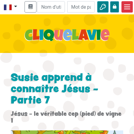
Accueil
Enseignement biblique
Vidéos
Histoires audio
Nature
Susie apprend à
Aventures
connaître Jésus -
Partie 7
Loisirs
Jésus - le véritable cep (pied) de vigne
1