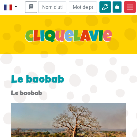
Accueil
Enseignement biblique
Vidéos
Histoires audio
Nature
Le baobab
Aventures
Le baobab
Loisirs