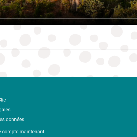
lic
gales
des données
e compte maintenant