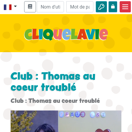
Accueil
Enseignement biblique
Vidéos
Histoires audio
Nature
Club : Thomas au
Aventures
coeur troublé
Loisirs
Club : Thomas au coeur troublé