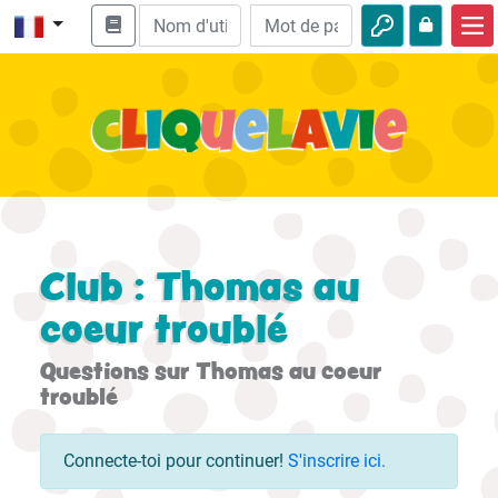
Accueil
Enseignement biblique
Vidéos
Histoires audio
Nature
Club : Thomas au
Aventures
coeur troublé
Loisirs
Questions sur Thomas au coeur
troublé
Connecte-toi pour continuer!
S'inscrire ici.