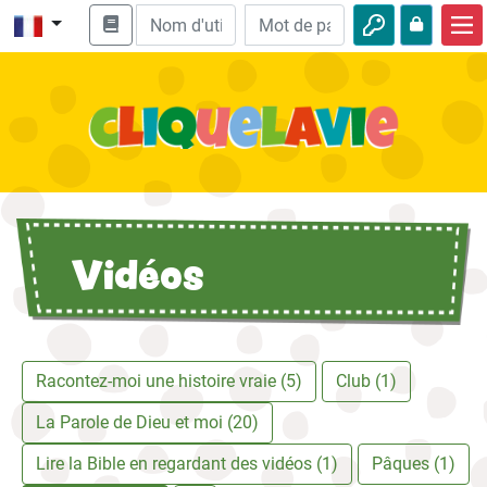
Accueil
Enseignement biblique
Vidéos
Histoires audio
Vidéos
Nature
Aventures
Loisirs
Racontez-moi une histoire vraie (5)
Club (1)
La Parole de Dieu et moi (20)
Lire la Bible en regardant des vidéos (1)
Pâques (1)