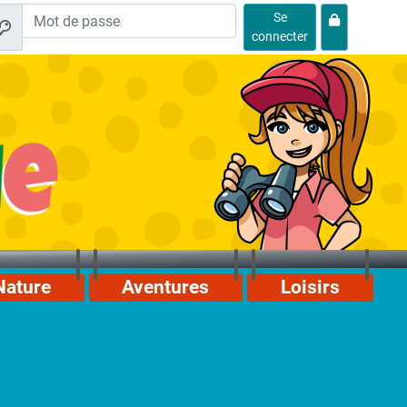
Se
connecter
Nature
Aventures
Loisirs