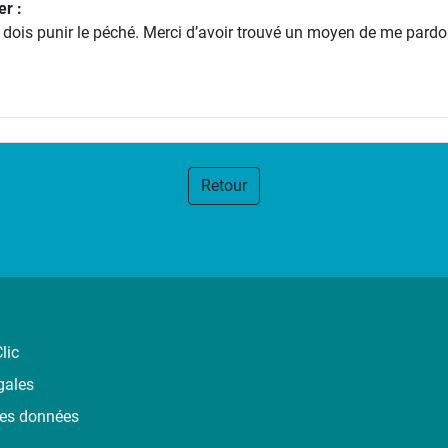
er :
u dois punir le péché. Merci d’avoir trouvé un moyen de me pard
Retour
lic
gales
des données