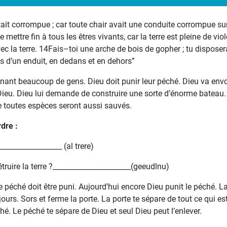
était corrompue ; car toute chair avait une conduite corrompue sur
e mettre fin à tous les êtres vivants, car la terre est pleine de vio
vec la terre. 14Fais–toi une arche de bois de gopher ; tu disposer
ras d’un enduit, en dedans et en dehors”
ntenant beaucoup de gens. Dieu doit punir leur péché. Dieu va env
Dieu. Dieu lui demande de construire une sorte d’énorme bateau. 
 toutes espèces seront aussi sauvés.
dre :
_________________ (al trere)
étruire la terre ?______________________(geeudlnu)
e péché doit être puni. Aujourd’hui encore Dieu punit le péché. La 
urs. Sors et ferme la porte. La porte te sépare de tout ce qui est 
hé. Le péché te sépare de Dieu et seul Dieu peut l’enlever.