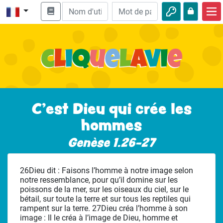
Accueil
Enseignement biblique
Vidéos
Histoires audio
C’est Dieu qui crée les
hommes
Nature
Genèse 1.26-27
Aventures
Loisirs
26Dieu dit : Faisons l’homme à notre image selon
notre ressemblance, pour qu’il domine sur les
poissons de la mer, sur les oiseaux du ciel, sur le
bétail, sur toute la terre et sur tous les reptiles qui
rampent sur la terre. 27Dieu créa l’homme à son
image : Il le créa à l’image de Dieu, homme et