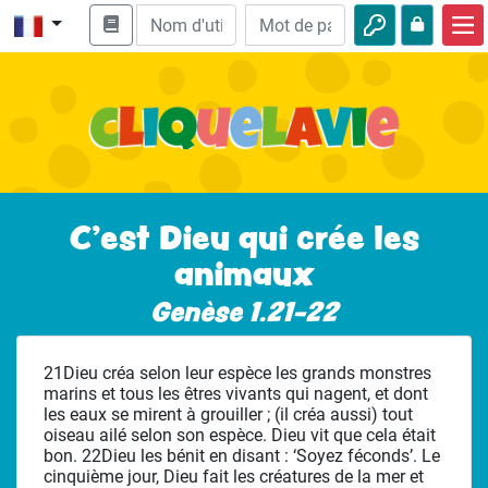
Accueil
Enseignement biblique
Vidéos
Histoires audio
C’est Dieu qui crée les
animaux
Nature
Genèse 1.21-22
Aventures
Loisirs
21Dieu créa selon leur espèce les grands monstres
marins et tous les êtres vivants qui nagent, et dont
les eaux se mirent à grouiller ; (il créa aussi) tout
oiseau ailé selon son espèce. Dieu vit que cela était
bon. 22Dieu les bénit en disant : ‘Soyez féconds’. Le
cinquième jour, Dieu fait les créatures de la mer et