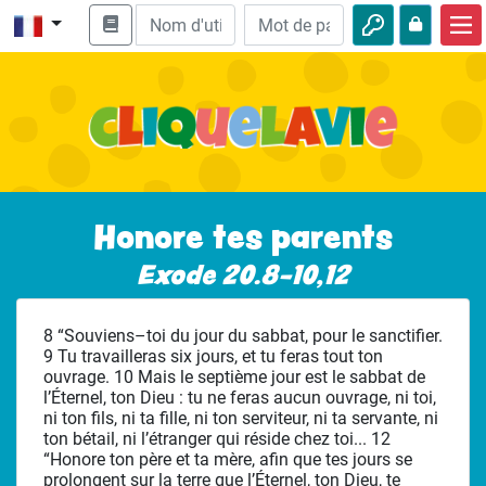
Accueil
Enseignement biblique
Vidéos
Histoires audio
Honore tes parents
Nature
Exode 20.8-10,12
Aventures
8 “Souviens–toi du jour du sabbat, pour le sanctifier.
Loisirs
9 Tu travailleras six jours, et tu feras tout ton
ouvrage. 10 Mais le septième jour est le sabbat de
l’Éternel, ton Dieu : tu ne feras aucun ouvrage, ni toi,
ni ton fils, ni ta fille, ni ton serviteur, ni ta servante, ni
ton bétail, ni l’étranger qui réside chez toi... 12
“Honore ton père et ta mère, afin que tes jours se
prolongent sur la terre que l’Éternel, ton Dieu, te