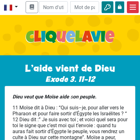
Accueil
Enseignement biblique
Vidéos
Histoires audio
L’aide vient de Dieu
Nature
Exode 3. 11-12
Aventures
Dieu veut que Moïse aide
s
on peuple.
Loisirs
11 Moïse dit à Dieu : “Qui suis–je, pour aller vers le
Pharaon et pour faire sortir d’Égypte les Israélites ? “
12 Dieu dit :” Je suis avec toi ; et voici quel sera pour
toi le signe que c’est moi qui t’envoie : quand tu
auras fait sortir d’Égypte le peuple, vous rendrez un
culte à Dieu sur cette montagne”. Moïse a peur,