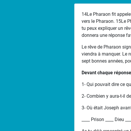
14Le Pharaon fit appeler
vers le Pharaon. 15Le Ph
tu peux expliquer un rêv
donnera une réponse fa
Le rêve de Pharaon signi
viendra à manquer. Le ro
sept bonnes années, pou
Devant chaque réponse,
1- Qui pouvait dire ce qu
2- Combien y aura-t-il 
3- Où était Joseph avant
____ Prison ____ Dieu __