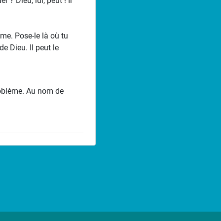
? Dieu, lui, peut ! Il
ème. Pose-le là où tu
e Dieu. Il peut le
problème. Au nom de