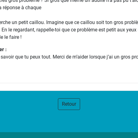
rès gros problème ? Si gros que même un adulte n’a pas pu t’aider 
 la réponse à chaque
rche un petit caillou. Imagine que ce caillou soit ton gros probl
 En le regardant, rappelle-toi que ce problème est petit aux yeux d
 le faire !
er :
 savoir que tu peux tout. Merci de m’aider lorsque j’ai un gros 
Retour