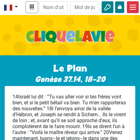
Accueil
Enseignement biblique
Vidéos
Histoires audio
Le Plan
Nature
Genèse 37.14, 18-20
Aventures
14Israël lui dit : “Tu vas aller voir si tes frères vont
Loisirs
bien, et si le petit bétail va bien. Tu m’en rapporteras
des nouvelles.” 18l l’envoya ainsi de la vallée
d’Hébron, et Joseph se rendit à Sichem… Ils le virent
de loin ; et, avant qu’il se soit approché d’eux, ils
complotèrent de le faire mourir. 19ls se dirent l’un à
l’autre : “Voilà le maître rêveur qui arrive.” 20Venez
maintenant, tuons–le et jetons–le dans une des