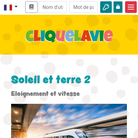
Accueil
Enseignement biblique
Vidéos
Histoires audio
Nature
Soleil et terre 2
Aventures
Eloignement et vitesse
Loisirs