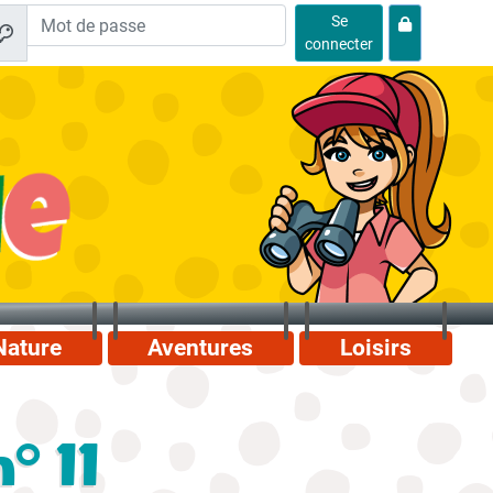
Se
connecter
Nature
Aventures
Loisirs
° 11