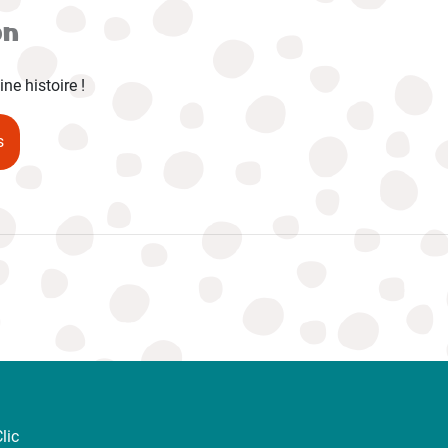
on
ne histoire !
s
lic