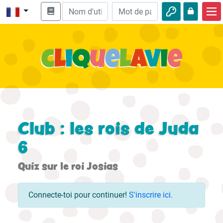
Accueil
Enseignement biblique
Vidéos
Histoires audio
Nature
Club : les rois de Juda
Aventures
6
Loisirs
Quiz sur le roi Josias
Connecte-toi pour continuer!
S'inscrire ici.