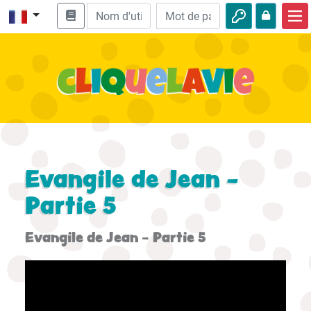
Accueil
Enseignement biblique
Vidéos
Histoires audio
Nature
Evangile de Jean -
Aventures
Partie 5
Loisirs
Evangile de Jean - Partie 5