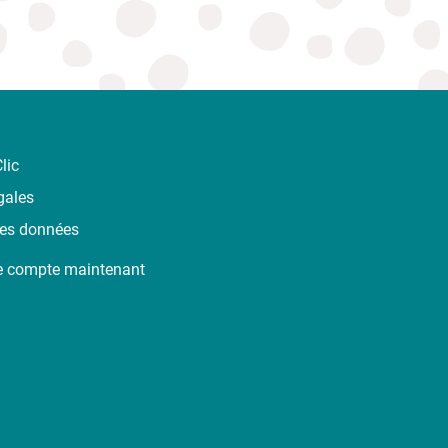
lic
gales
des données
e compte maintenant