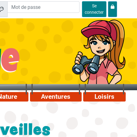
Se
connecter
Nature
Aventures
Loisirs
veilles