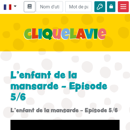
Accueil
Enseignement biblique
Vidéos
Histoires audio
Nature
L’enfant de la
Aventures
mansarde - Episode
5/6
Loisirs
L’enfant de la mansarde - Episode 5/6