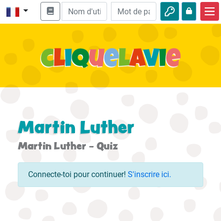
Accueil
Enseignement biblique
Vidéos
Histoires audio
Nature
Martin Luther
Aventures
Martin Luther - Quiz
Loisirs
Connecte-toi pour continuer!
S'inscrire ici.