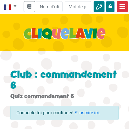
Accueil
Enseignement biblique
Vidéos
Histoires audio
Nature
Club : commandement
Aventures
6
Loisirs
Quiz commandement 6
Connecte-toi pour continuer!
S'inscrire ici.