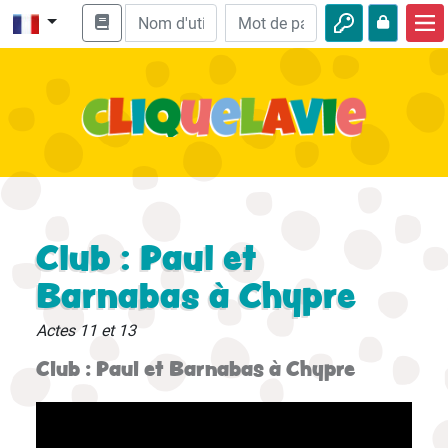
Accueil
Enseignement biblique
Vidéos
Histoires audio
Nature
Club : Paul et
Aventures
Barnabas à Chypre
Loisirs
Actes 11 et 13
Club : Paul et Barnabas à Chypre