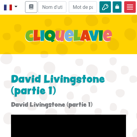
Accueil
Enseignement biblique
Vidéos
Histoires audio
Nature
David Livingstone
Aventures
(partie 1)
Loisirs
David Livingstone (partie 1)