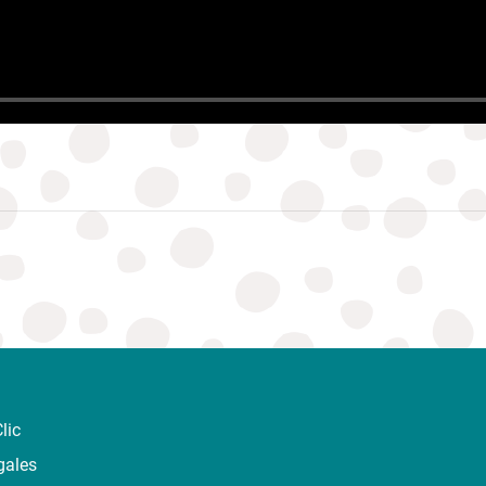
lic
gales