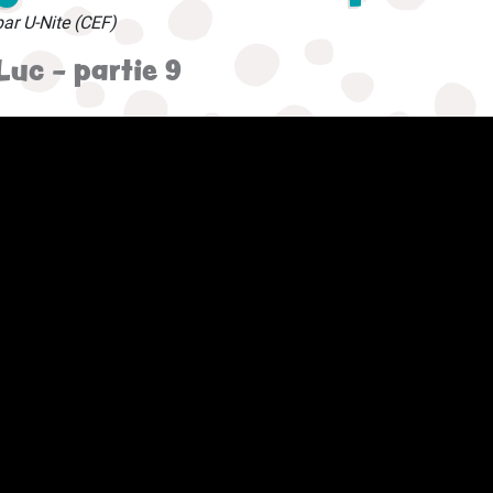
par U-Nite (CEF)
Luc - partie 9