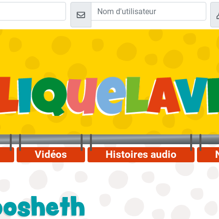
Vidéos
Histoires audio
osheth