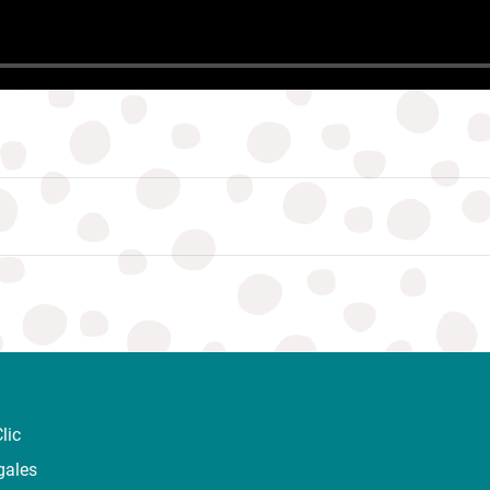
lic
gales