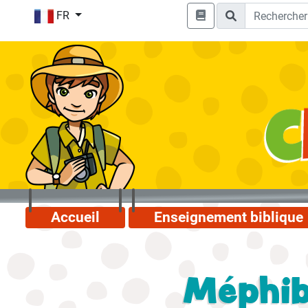
FR
Accueil
Enseignement biblique
Méphib