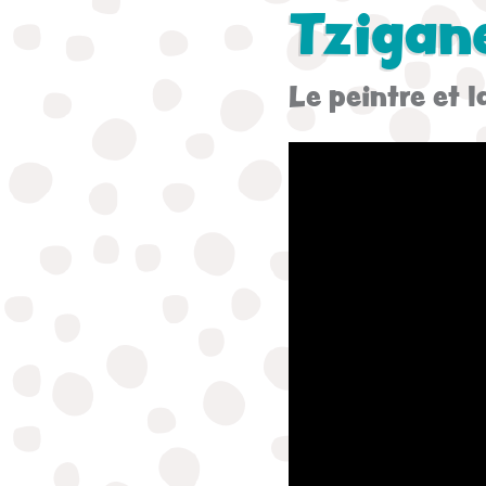
Tzigan
Le peintre et 