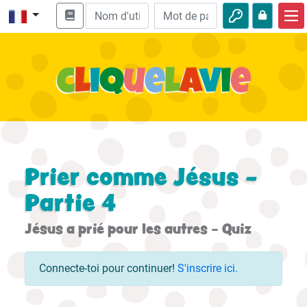
Accueil
Enseignement biblique
Vidéos
Histoires audio
Nature
Prier comme Jésus -
Aventures
Partie 4
Loisirs
Jésus a prié pour les autres - Quiz
Connecte-toi pour continuer!
S'inscrire ici.