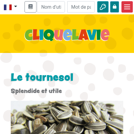
Accueil
Enseignement biblique
Vidéos
Histoires audio
Nature
Le tournesol
Aventures
Splendide et utile
Loisirs