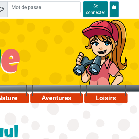
Se
connecter
Nature
Aventures
Loisirs
aul