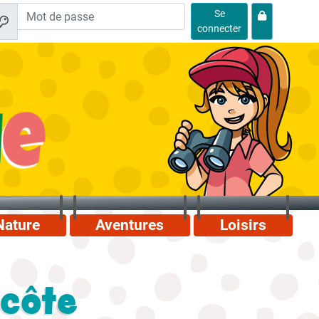
Se
connecter
Nature
Aventures
Loisirs
ecôte