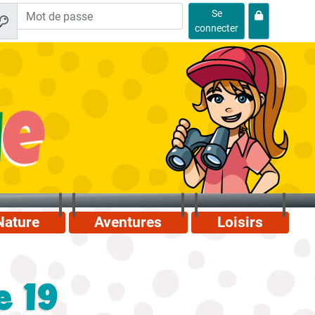
Se
connecter
Nature
Aventures
Loisirs
e 19