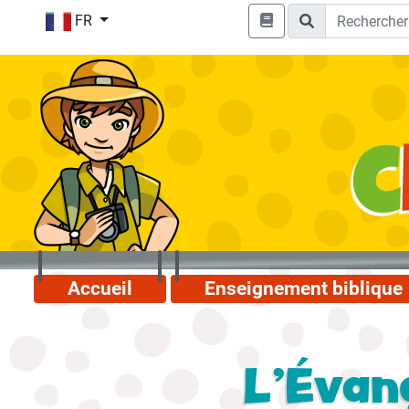
FR
Accueil
Enseignement biblique
L'Évang