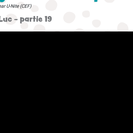
par U-Nite (CEF)
Luc - partie 19