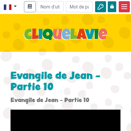
Accueil
Enseignement biblique
Vidéos
Histoires audio
Nature
Evangile de Jean -
Aventures
Partie 10
Loisirs
Evangile de Jean - Partie 10