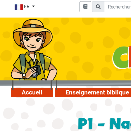
FR
Accueil
Enseignement biblique
P1 - N