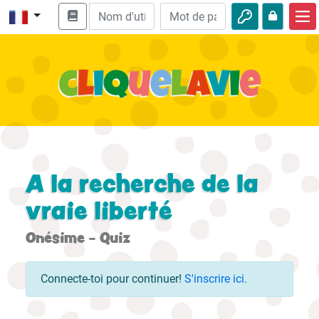
Accueil
Enseignement biblique
Vidéos
Histoires audio
Nature
A la recherche de la
Aventures
vraie liberté
Loisirs
Onésime - Quiz
Connecte-toi pour continuer!
S'inscrire ici.