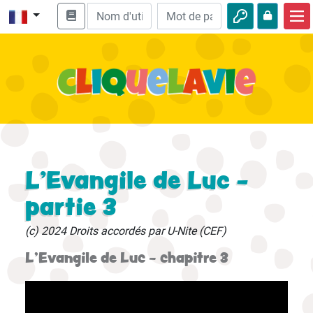
Accueil
Enseignement biblique
Vidéos
Histoires audio
Nature
L'Evangile de Luc -
Aventures
partie 3
Loisirs
(c) 2024 Droits accordés par U-Nite (CEF)
L'Evangile de Luc - chapitre 3