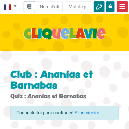
Accueil
Enseignement biblique
Vidéos
Histoires audio
Nature
Club : Ananias et
Aventures
Barnabas
Loisirs
Quiz : Ananias et Barnabas
Connecte-toi pour continuer!
S'inscrire ici.