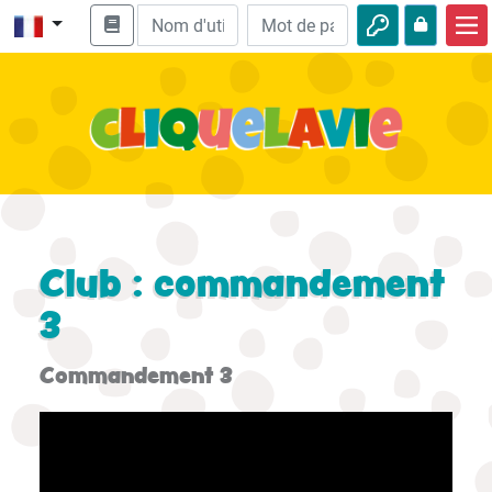
Accueil
Enseignement biblique
Vidéos
Histoires audio
Nature
Club : commandement
Aventures
3
Loisirs
Commandement 3