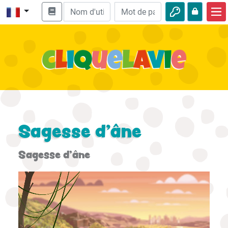
Accueil
Enseignement biblique
Vidéos
Histoires audio
Nature
Sagesse d'âne
Aventures
Sagesse d'âne
Loisirs