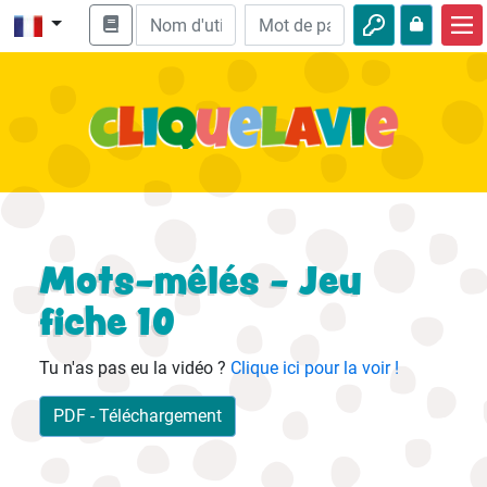
Accueil
Enseignement biblique
Vidéos
Histoires audio
Nature
Mots-mêlés - Jeu
Aventures
fiche 10
Loisirs
Tu n'as pas eu la vidéo ?
Clique ici pour la voir !
PDF - Téléchargement