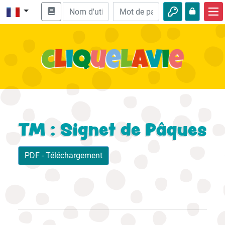
Accueil
Enseignement biblique
Vidéos
Histoires audio
Nature
TM : Signet de Pâques
Aventures
PDF - Téléchargement
Loisirs