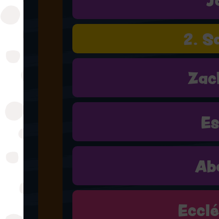
2. S
Zac
Es
Ab
Ecclé