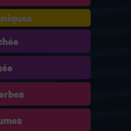
oniques
chée
sée
erbes
umes