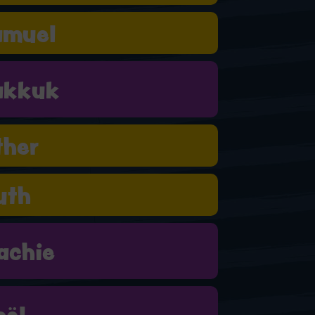
amuel
akkuk
ther
uth
achie
oël