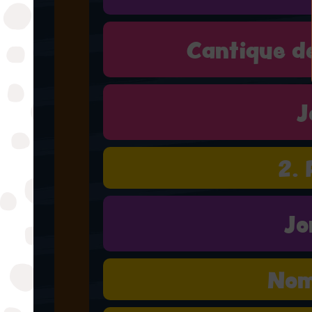
Cantique d
J
2. 
Jo
Nom