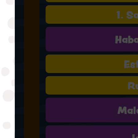
1. S
Hab
Es
R
Mal
J