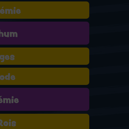
émie
hum
ges
ode
émie
Rois