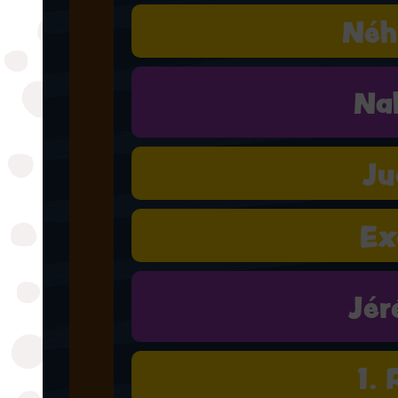
Néh
Na
Ju
Ex
Jér
1. 