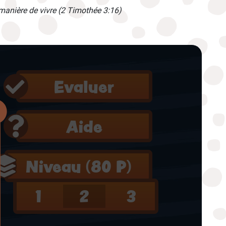
te manière de vivre (2 Timothée 3:16)
Evaluer
Aide
Niveau (
80 P
)
1
2
3