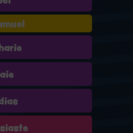
amuel
harie
aie
dias
siaste