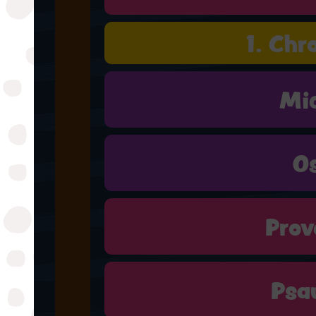
1. Chr
Mi
O
Prov
Psa