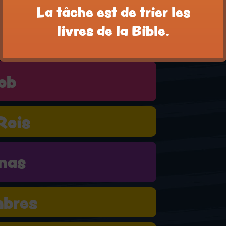
La tâche est de trier les
livres de la Bible.
es cantiques
ob
Rois
nas
bres