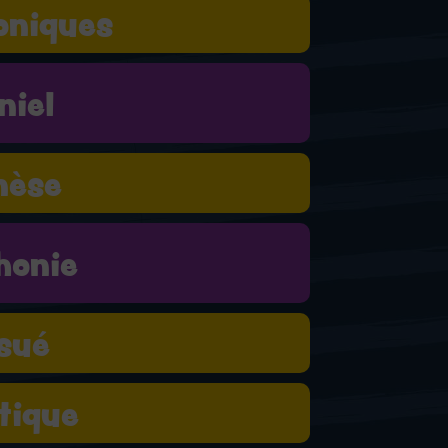
oniques
niel
nèse
honie
sué
tique