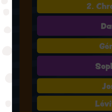
2. Chr
Da
Gé
Sop
Jo
Lévi