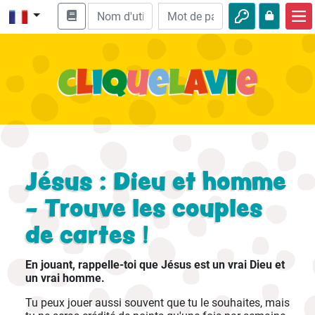
Accueil
Enseignement biblique
Vidéos
Histoires audio
Nature
Jésus : Dieu et homme
Aventures
- Trouve les couples
de cartes !
Loisirs
En jouant, rappelle-toi que Jésus est un vrai Dieu et
un vrai homme.
Tu peux jouer aussi souvent que tu le souhaites, mais