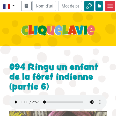
Accueil
Enseignement biblique
Vidéos
Histoires audio
Nature
094 Ringu un enfant
Aventures
de la fôret indienne
(partie 6)
Loisirs