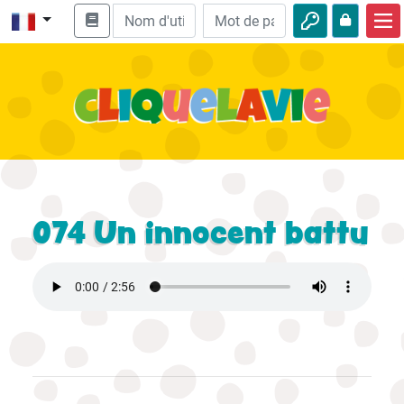
Accueil
Enseignement biblique
Vidéos
Histoires audio
Nature
074 Un innocent battu
Aventures
Loisirs