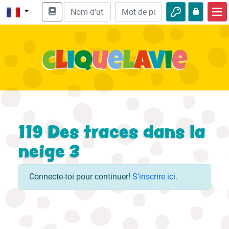
Accueil
Enseignement biblique
Vidéos
Histoires audio
Nature
119 Des traces dans la
Aventures
neige 3
Loisirs
Connecte-toi pour continuer!
S'inscrire ici.