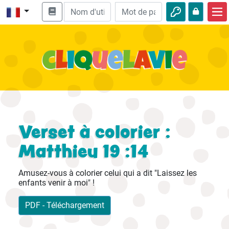
Accueil
Enseignement biblique
Vidéos
Histoires audio
Nature
Verset à colorier :
Aventures
Matthieu 19 :14
Loisirs
Amusez-vous à colorier celui qui a dit "Laissez les
enfants venir à moi" !
PDF - Téléchargement