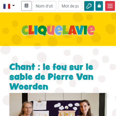
Accueil
Enseignement biblique
Vidéos
Histoires audio
Nature
Chant : le fou sur le
Aventures
sable de Pierre Van
Woerden
Loisirs