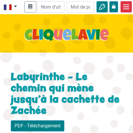
Accueil
Enseignement biblique
Vidéos
Histoires audio
Nature
Labyrinthe - Le
Aventures
chemin qui mène
jusqu’à la cachette de
Loisirs
Zachée
PDF - Téléchargement