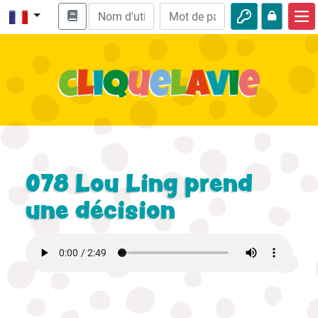
Accueil
Enseignement biblique
Vidéos
Histoires audio
Nature
078 Lou Ling prend
Aventures
une décision
Loisirs